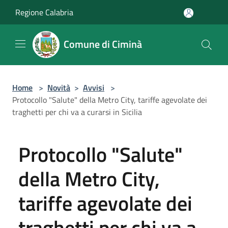
Salta al contenuto principale
Regione Calabria
Comune di Ciminà
Home
>
Novità
>
Avvisi
>
Protocollo "Salute" della Metro City, tariffe agevolate dei
traghetti per chi va a curarsi in Sicilia
Protocollo "Salute"
della Metro City,
tariffe agevolate dei
traghetti per chi va a