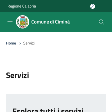
Salta al contenuto principale
Regione Calabria
Comune di Ciminà
Home
>
Servizi
Servizi
Esplora tutti i servizi