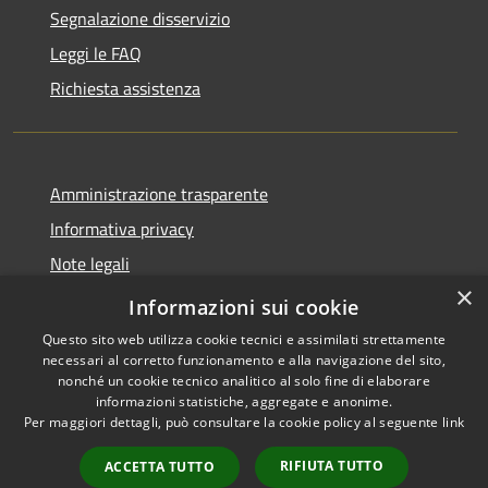
Segnalazione disservizio
Leggi le FAQ
Richiesta assistenza
Amministrazione trasparente
Informativa privacy
Note legali
×
Dichiarazione di accessibilità
Informazioni sui cookie
Questo sito web utilizza cookie tecnici e assimilati strettamente
necessari al corretto funzionamento e alla navigazione del sito,
nonché un cookie tecnico analitico al solo fine di elaborare
informazioni statistiche, aggregate e anonime.
RSS
Copyright © 2026 • Comune di
Per maggiori dettagli, può consultare la cookie policy al seguente
link
Accessibilità
Ciminà • Powered by
Privacy
Municipium
Accesso
•
RIFIUTA TUTTO
ACCETTA TUTTO
Cookie
redazione