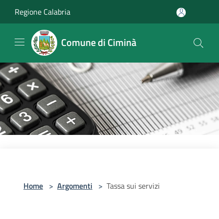
Salta al contenuto principale
Regione Calabria
Comune di Ciminà
Home
>
Argomenti
>
Tassa sui servizi