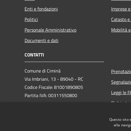
Enti e fondazioni
Imprese 
Politici
Catasto e
Personale Amministrativo
Mobilità e
Documenti e dati
CONTATTI
Comune di Ciminà
Prenotaz
Via Imbriani, 13 - 89040 - RC
Segnalazi
Codice Fiscale: 81001890805
Leggi le 
Partita IVA: 00311550800
Richiesta
PEC:
comunecimina@asmepec.it
Questo sito 
Centralino Unico: + 39 0964 334012
alla navig