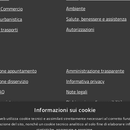
Ambiente
e Commercio
Salute, benessere e assistenza
 urbanistica
Autorizzazioni
 trasporti
ione appuntamento
Amministrazione trasparente
one disservizio
Informativa privacy
FAQ
Note legali
 assistenza
Dichiarazione di accessibilità
Informazioni sui cookie
web utilizza cookie tecnici e assimilati strettamente necessari al corretto fu
azione del sito, nonché un cookie tecnico analitico al solo fine di elaborare i
statistiche, aggregate e anonime.